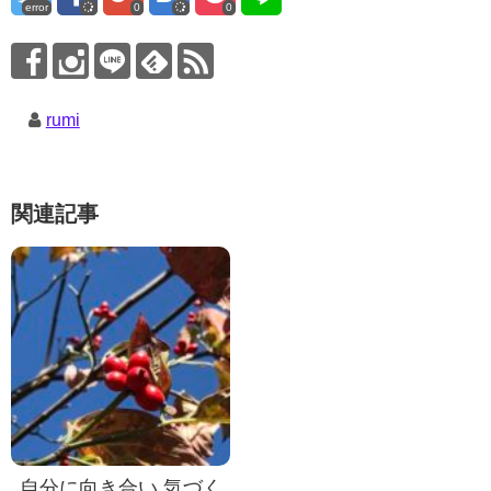
error
0
0
rumi
関連記事
自分に向き合い 気づく