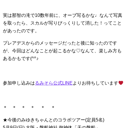
実は那智の滝で10数年前に、オーブ写るかな♩なんて写真
を取ったら、スカルが写りびっくりして消した！ってこと
があったのです。
プレアデスからのメッセージだったと後に知ったのです
が、今回はどんなことが起こるかな♡なんて、楽しみ方も
あるかもです(^^♪
参加申し込みは
るみそら公式LINE
よりお待ちしています
＊ ＊ ＊ ＊ ＊ ＊
★今後のみゆきちゃんとのコラボツアー(定員5名)
5月9日(日) 大阪・磐船神社 御神体「天の磐船」