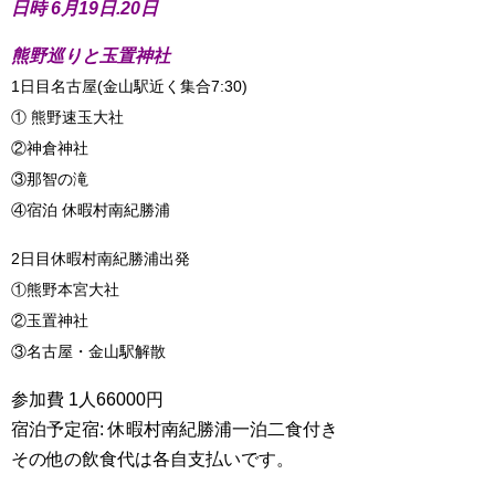
日時 6月19日.20日
熊野巡りと玉置神社
1日目名古屋(金山駅近く集合7:30)
① 熊野速玉大社
②神倉神社
③那智の滝
④宿泊 休暇村南紀勝浦
2日目休暇村南紀勝浦出発
①熊野本宮大社
②玉置神社
③名古屋・金山駅解散
参加費 1人66000円
宿泊予定宿: 休暇村南紀勝浦一泊二食付き
その他の飲食代は各自支払いです。