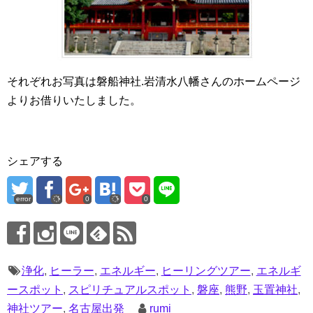
それぞれお写真は磐船神社.岩清水八幡さんのホームページ
よりお借りいたしました。
シェアする
error
0
0
浄化
,
ヒーラー
,
エネルギー
,
ヒーリングツアー
,
エネルギ
ースポット
,
スピリチュアルスポット
,
磐座
,
熊野
,
玉置神社
,
神社ツアー
,
名古屋出発
rumi